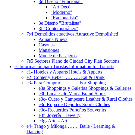
3d Diseño "Funcional"
"Art Decó"
"Moderno"
"Racionalista"
3e Diseño "Brutalista"
3f "Contemporáneo"
7s4 Demolidos atractivos Attractive Demolished
Aduana Nueva
Casonas
Mansiones
Muelle de Pasajeros
7s5 Sectores Plano de Ciudad City Plan Sections
e- Información para Turistas Information for Tourists
e1- Hoteles y Apparts Hotels & Apparts
e2- Comer y Beber ………. Eat & Drink
e3- Para Comprar ……….. For Shopping
e3a Shoppings y Galerías Shoppings & Galleries
e3b Locales de Marca Brand Stores
e3c- Cuero y Campestre Leather & Rural Clothes
e3d Ropa de Deportes Sports Clothes
e3e- Recuerdos Porteños Souvenirs
e3f- Joyería – Jewelry
e3g- Arte – Art
e4- Tango y Milonga ……. Baile / Learning &
Dancing