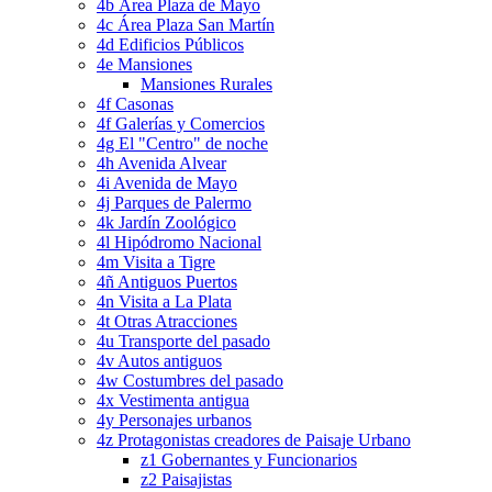
4b Área Plaza de Mayo
4c Área Plaza San Martín
4d Edificios Públicos
4e Mansiones
Mansiones Rurales
4f Casonas
4f Galerías y Comercios
4g El "Centro" de noche
4h Avenida Alvear
4i Avenida de Mayo
4j Parques de Palermo
4k Jardín Zoológico
4l Hipódromo Nacional
4m Visita a Tigre
4ñ Antiguos Puertos
4n Visita a La Plata
4t Otras Atracciones
4u Transporte del pasado
4v Autos antiguos
4w Costumbres del pasado
4x Vestimenta antigua
4y Personajes urbanos
4z Protagonistas creadores de Paisaje Urbano
z1 Gobernantes y Funcionarios
z2 Paisajistas