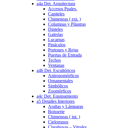
a4a Det. Arquitectura
Accesos Ppales.
Capiteles
Chimeneas ( ext. )
Columnas y Pilastras
Dinteles
Galerías
Lucarnas
Pináculos
Portones y Rejas
Puertas de Entrada
Techos
Ventanas
a4b Det. Escultóricos
Antropomórficos
Ornamentales
Simbólicos
Zoomórficos
a4c Det. Equipamiento
a5 Detalles Interiores
Arañas y Lámparas
Boisserie
Chimeneas ( int. )
Cielorrasos
Claraboyas – Vitrales