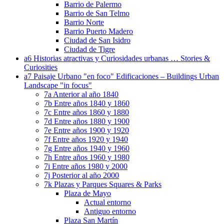
Barrio de Palermo
Barrio de San Telmo
Barrio Norte
Barrio Puerto Madero
Ciudad de San Isidro
Ciudad de Tigre
a6 Historias atractivas y Curiosidades urbanas … Stories &
Curiosities
a7 Paisaje Urbano "en foco" Edificaciones – Buildings Urban
Landscape "in focus"
7a Anterior al año 1840
7b Entre años 1840 y 1860
7c Entre años 1860 y 1880
7d Entre años 1880 y 1900
7e Entre años 1900 y 1920
7f Entre años 1920 y 1940
7g Entre años 1940 y 1960
7h Entre años 1960 y 1980
7i Entre años 1980 y 2000
7j Posterior al año 2000
7k Plazas y Parques Squares & Parks
Plaza de Mayo
Actual entorno
Antiguo entorno
Plaza San Martín