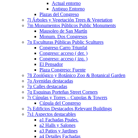
Actual entorno
Antiguo Entorno
Plazas del Congreso
7l Árboles y Vegetación Trees & Vegetation
7m Monumentos Públicos Public Monuments
Mausoleo de San Martín
Monum. Dos Congresos
7n Esculturas Públicas Public Scultures
Congreso Carro Triunfal
Congreso: acceso ( der. )
Congreso: acceso ( izq. )
El Pensador
Plaza Congreso: Fuente
7ñ Zoológico y Botánico Zoo & Botanical Garden
7o Avenidas destacadas
7p Calles destacadas
7q Esquinas Porteñas Street Corners
7r Cúpulas y Torres – Cupolas & Towers
Cúpula del Congreso
7s Edificios Destacados Relevant Buildings
7s1 Aspectos destacables
a1 Fachadas Ppales.
a2 Halls y Salones
a3 Patios y Jardines
a4 Detalles Fachadas