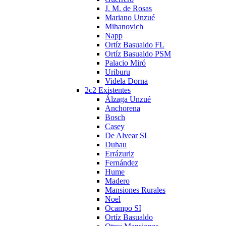
J. M. de Rosas
Mariano Unzué
Mihanovich
Napp
Ortíz Basualdo FL
Ortíz Basualdo PSM
Palacio Miró
Uriburu
Videla Dorna
2c2 Existentes
Álzaga Unzué
Anchorena
Bosch
Casey
De Alvear SI
Duhau
Errázuriz
Fernández
Hume
Madero
Mansiones Rurales
Noel
Ocampo SI
Ortíz Basualdo