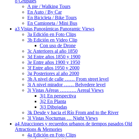
o Grupales
A pie / Walking Tours
En Auto / By Car
En Bicicleta / Bike Tours
En Camioneta / Mini Bus
a3 Vistas Panorámicas Panoramic Views
3a Edición en Foto Clips
3b Edición en Video Clip
Con uso de Drone
3c Anteriores al año 1850
3d Entre años 1850 y 1900
3e Entre años 1900 y 1950
3f Entre años 1950 y 2000
3g Posteriores al año 2000
3h A nivel de calle …… From street level
3i A nivel mirador …… Belvedere level
3j Vistas Aéreas ………. Aereal Views
3j1 En perspectiva
3j2 En Planta
3j3 Dibujadas
3k Desde y hacia el Río From and to the River
3l Vistas Nocturnas … Night Views
a4 Atracciones y recuerdos urbanos de tiempos pasados Old
Attractions & Memories
4a Edición en Foto Clips