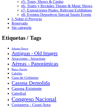
e5- Tours, Shows & Casino
e6- Teatro y Recitales Theatre & Music Shows
e7- Exposiciones Ppales. Relevant Exhibitions
e8- Eventos Deportivos Special Sports Events
f- Sobre el Proyecto
Reservado
Sin categoría
Etiquetas / Tags
Aduana Nueva
Antiguas - Old Images
Atracciones - Attractions
Aéreas - Panorámicas
Banco Nación
Cabildo
Casa de Gobierno
Casona Demolida
Casona Existente
Catedral
Congreso Nacional
Costanera - Coast Area