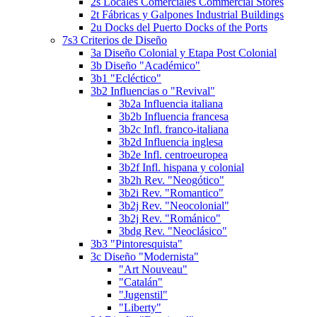
2s Locales Comerciales Commercial Stores
2t Fábricas y Galpones Industrial Buildings
2u Docks del Puerto Docks of the Ports
7s3 Criterios de Diseño
3a Diseño Colonial y Etapa Post Colonial
3b Diseño "Académico"
3b1 "Ecléctico"
3b2 Influencias o "Revival"
3b2a Influencia italiana
3b2b Influencia francesa
3b2c Infl. franco-italiana
3b2d Influencia inglesa
3b2e Infl. centroeuropea
3b2f Infl. hispana y colonial
3b2h Rev. "Neogótico"
3b2i Rev. "Romantico"
3b2j Rev. "Neocolonial"
3b2j Rev. "Románico"
3bdg Rev. "Neoclásico"
3b3 "Pintoresquista"
3c Diseño "Modernista"
"Art Nouveau"
"Catalán"
"Jugenstil"
"Liberty"