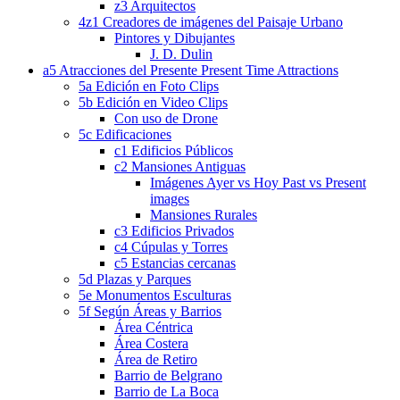
z3 Arquitectos
4z1 Creadores de imágenes del Paisaje Urbano
Pintores y Dibujantes
J. D. Dulin
a5 Atracciones del Presente Present Time Attractions
5a Edición en Foto Clips
5b Edición en Video Clips
Con uso de Drone
5c Edificaciones
c1 Edificios Públicos
c2 Mansiones Antiguas
Imágenes Ayer vs Hoy Past vs Present
images
Mansiones Rurales
c3 Edificios Privados
c4 Cúpulas y Torres
c5 Estancias cercanas
5d Plazas y Parques
5e Monumentos Esculturas
5f Según Áreas y Barrios
Área Céntrica
Área Costera
Área de Retiro
Barrio de Belgrano
Barrio de La Boca