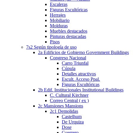
Escaleras
Figuras Escultóricas
Herrajes
Mobiliario
Molduras
Muebles destacados
Pinturas destacadas
Pisos
7s2 Según tipología de uso
2a Edificios de Gobierno Government Buildings
Congreso Nacional
Carro Triunfal
Cúpula
Detalles atractivos
Escult. Acceso Ppal.
Figuras Escultóricas
2b Edif. Institucionales Institutional Buildings
C. Cultural Kirchner
Correo Central ( ex )
2c Mansiones Mansions
2c1 Demolidas
Castelhum
De Urquiza
Dose
Guerrero