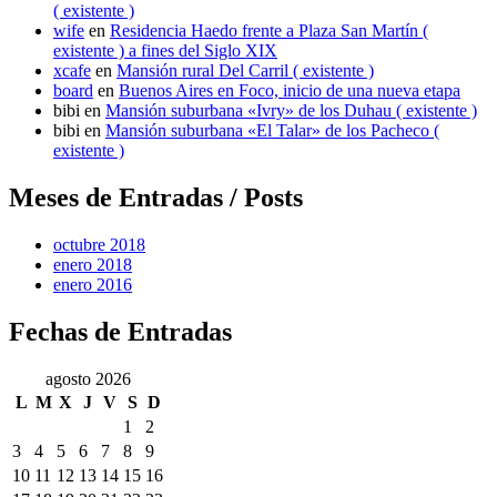
( existente )
wife
en
Residencia Haedo frente a Plaza San Martín (
existente ) a fines del Siglo XIX
xcafe
en
Mansión rural Del Carril ( existente )
board
en
Buenos Aires en Foco, inicio de una nueva etapa
bibi
en
Mansión suburbana «Ivry» de los Duhau ( existente )
bibi
en
Mansión suburbana «El Talar» de los Pacheco (
existente )
Meses de Entradas / Posts
octubre 2018
enero 2018
enero 2016
Fechas de Entradas
agosto 2026
L
M
X
J
V
S
D
1
2
3
4
5
6
7
8
9
10
11
12
13
14
15
16