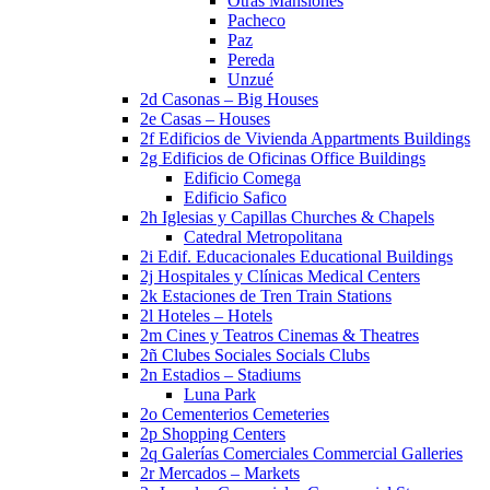
Otras Mansiones
Pacheco
Paz
Pereda
Unzué
2d Casonas – Big Houses
2e Casas – Houses
2f Edificios de Vivienda Appartments Buildings
2g Edificios de Oficinas Office Buildings
Edificio Comega
Edificio Safico
2h Iglesias y Capillas Churches & Chapels
Catedral Metropolitana
2i Edif. Educacionales Educational Buildings
2j Hospitales y Clínicas Medical Centers
2k Estaciones de Tren Train Stations
2l Hoteles – Hotels
2m Cines y Teatros Cinemas & Theatres
2ñ Clubes Sociales Socials Clubs
2n Estadios – Stadiums
Luna Park
2o Cementerios Cemeteries
2p Shopping Centers
2q Galerías Comerciales Commercial Galleries
2r Mercados – Markets