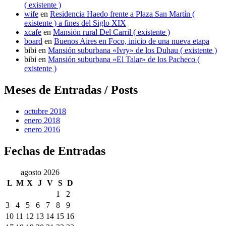
( existente )
wife
en
Residencia Haedo frente a Plaza San Martín (
existente ) a fines del Siglo XIX
xcafe
en
Mansión rural Del Carril ( existente )
board
en
Buenos Aires en Foco, inicio de una nueva etapa
bibi
en
Mansión suburbana «Ivry» de los Duhau ( existente )
bibi
en
Mansión suburbana «El Talar» de los Pacheco (
existente )
Meses de Entradas / Posts
octubre 2018
enero 2018
enero 2016
Fechas de Entradas
agosto 2026
L
M
X
J
V
S
D
1
2
3
4
5
6
7
8
9
10
11
12
13
14
15
16