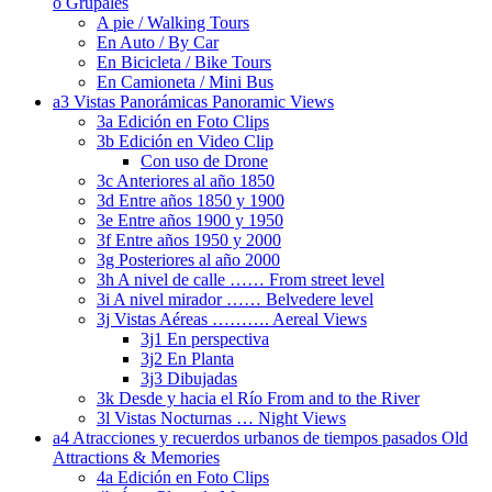
o Grupales
A pie / Walking Tours
En Auto / By Car
En Bicicleta / Bike Tours
En Camioneta / Mini Bus
a3 Vistas Panorámicas Panoramic Views
3a Edición en Foto Clips
3b Edición en Video Clip
Con uso de Drone
3c Anteriores al año 1850
3d Entre años 1850 y 1900
3e Entre años 1900 y 1950
3f Entre años 1950 y 2000
3g Posteriores al año 2000
3h A nivel de calle …… From street level
3i A nivel mirador …… Belvedere level
3j Vistas Aéreas ………. Aereal Views
3j1 En perspectiva
3j2 En Planta
3j3 Dibujadas
3k Desde y hacia el Río From and to the River
3l Vistas Nocturnas … Night Views
a4 Atracciones y recuerdos urbanos de tiempos pasados Old
Attractions & Memories
4a Edición en Foto Clips