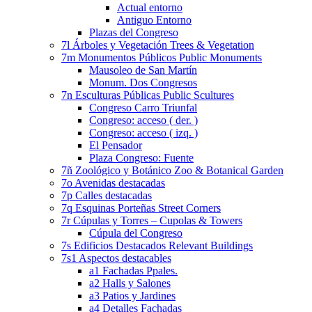
Actual entorno
Antiguo Entorno
Plazas del Congreso
7l Árboles y Vegetación Trees & Vegetation
7m Monumentos Públicos Public Monuments
Mausoleo de San Martín
Monum. Dos Congresos
7n Esculturas Públicas Public Scultures
Congreso Carro Triunfal
Congreso: acceso ( der. )
Congreso: acceso ( izq. )
El Pensador
Plaza Congreso: Fuente
7ñ Zoológico y Botánico Zoo & Botanical Garden
7o Avenidas destacadas
7p Calles destacadas
7q Esquinas Porteñas Street Corners
7r Cúpulas y Torres – Cupolas & Towers
Cúpula del Congreso
7s Edificios Destacados Relevant Buildings
7s1 Aspectos destacables
a1 Fachadas Ppales.
a2 Halls y Salones
a3 Patios y Jardines
a4 Detalles Fachadas