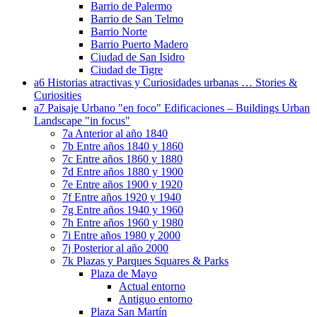
Barrio de Palermo
Barrio de San Telmo
Barrio Norte
Barrio Puerto Madero
Ciudad de San Isidro
Ciudad de Tigre
a6 Historias atractivas y Curiosidades urbanas … Stories &
Curiosities
a7 Paisaje Urbano "en foco" Edificaciones – Buildings Urban
Landscape "in focus"
7a Anterior al año 1840
7b Entre años 1840 y 1860
7c Entre años 1860 y 1880
7d Entre años 1880 y 1900
7e Entre años 1900 y 1920
7f Entre años 1920 y 1940
7g Entre años 1940 y 1960
7h Entre años 1960 y 1980
7i Entre años 1980 y 2000
7j Posterior al año 2000
7k Plazas y Parques Squares & Parks
Plaza de Mayo
Actual entorno
Antiguo entorno
Plaza San Martín