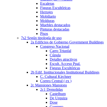
Escaleras
Figuras Escultóricas
Herrajes
Mobiliario
Molduras
Muebles destacados
Pinturas destacadas
Pisos
7s2 Según tipología de uso
2a Edificios de Gobierno Government Buildings
Congreso Nacional
Carro Triunfal
Cúpula
Detalles atractivos
Escult. Acceso Ppal.
Figuras Escultóricas
2b Edif. Institucionales Institutional Buildings
C. Cultural Kirchner
Correo Central ( ex )
2c Mansiones Mansions
2c1 Demolidas
Castelhum
De Urquiza
Dose
Guerrero