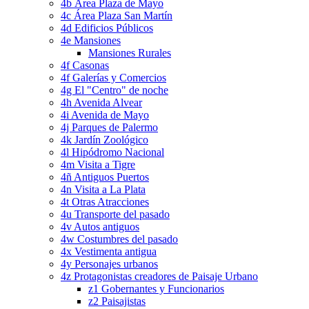
4b Área Plaza de Mayo
4c Área Plaza San Martín
4d Edificios Públicos
4e Mansiones
Mansiones Rurales
4f Casonas
4f Galerías y Comercios
4g El "Centro" de noche
4h Avenida Alvear
4i Avenida de Mayo
4j Parques de Palermo
4k Jardín Zoológico
4l Hipódromo Nacional
4m Visita a Tigre
4ñ Antiguos Puertos
4n Visita a La Plata
4t Otras Atracciones
4u Transporte del pasado
4v Autos antiguos
4w Costumbres del pasado
4x Vestimenta antigua
4y Personajes urbanos
4z Protagonistas creadores de Paisaje Urbano
z1 Gobernantes y Funcionarios
z2 Paisajistas