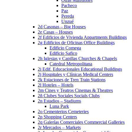
Otras Mansiones
Pacheco
Paz
Pereda
Unzué
2d Casonas – Big Houses
2e Casas – Houses
2f Edificios de Vivienda Appartments Buildings
2g Edificios de Oficinas Office Buildings
Edificio Comega
Edificio Safico
2h Iglesias y Capillas Churches & Chapels
Catedral Metropolitana
2i Edif. Educacionales Educational Buildings
2j Hospitales y Clínicas Medical Centers
2k Estaciones de Tren Train Stations
2l Hoteles – Hotels
2m Cines y Teatros Cinemas & Theatres
2ñ Clubes Sociales Socials Clubs
2n Estadios – Stadiums
Luna Park
2o Cementerios Cemeteries
2p Shopping Centers
2q Galerías Comerciales Commercial Galleries
2r Mercados – Markets