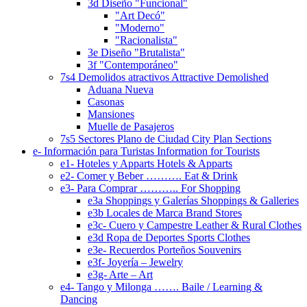
3d Diseño "Funcional"
"Art Decó"
"Moderno"
"Racionalista"
3e Diseño "Brutalista"
3f "Contemporáneo"
7s4 Demolidos atractivos Attractive Demolished
Aduana Nueva
Casonas
Mansiones
Muelle de Pasajeros
7s5 Sectores Plano de Ciudad City Plan Sections
e- Información para Turistas Information for Tourists
e1- Hoteles y Apparts Hotels & Apparts
e2- Comer y Beber ………. Eat & Drink
e3- Para Comprar ……….. For Shopping
e3a Shoppings y Galerías Shoppings & Galleries
e3b Locales de Marca Brand Stores
e3c- Cuero y Campestre Leather & Rural Clothes
e3d Ropa de Deportes Sports Clothes
e3e- Recuerdos Porteños Souvenirs
e3f- Joyería – Jewelry
e3g- Arte – Art
e4- Tango y Milonga ……. Baile / Learning &
Dancing