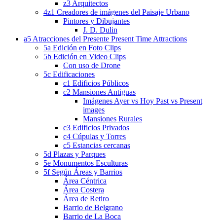
z3 Arquitectos
4z1 Creadores de imágenes del Paisaje Urbano
Pintores y Dibujantes
J. D. Dulin
a5 Atracciones del Presente Present Time Attractions
5a Edición en Foto Clips
5b Edición en Video Clips
Con uso de Drone
5c Edificaciones
c1 Edificios Públicos
c2 Mansiones Antiguas
Imágenes Ayer vs Hoy Past vs Present
images
Mansiones Rurales
c3 Edificios Privados
c4 Cúpulas y Torres
c5 Estancias cercanas
5d Plazas y Parques
5e Monumentos Esculturas
5f Según Áreas y Barrios
Área Céntrica
Área Costera
Área de Retiro
Barrio de Belgrano
Barrio de La Boca