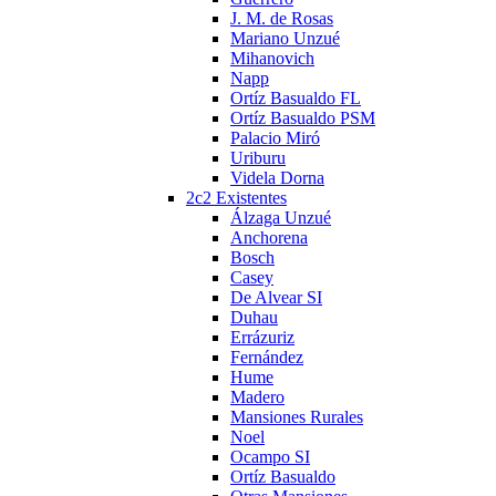
J. M. de Rosas
Mariano Unzué
Mihanovich
Napp
Ortíz Basualdo FL
Ortíz Basualdo PSM
Palacio Miró
Uriburu
Videla Dorna
2c2 Existentes
Álzaga Unzué
Anchorena
Bosch
Casey
De Alvear SI
Duhau
Errázuriz
Fernández
Hume
Madero
Mansiones Rurales
Noel
Ocampo SI
Ortíz Basualdo