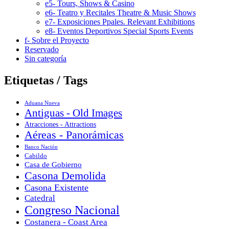
e5- Tours, Shows & Casino
e6- Teatro y Recitales Theatre & Music Shows
e7- Exposiciones Ppales. Relevant Exhibitions
e8- Eventos Deportivos Special Sports Events
f- Sobre el Proyecto
Reservado
Sin categoría
Etiquetas / Tags
Aduana Nueva
Antiguas - Old Images
Atracciones - Attractions
Aéreas - Panorámicas
Banco Nación
Cabildo
Casa de Gobierno
Casona Demolida
Casona Existente
Catedral
Congreso Nacional
Costanera - Coast Area