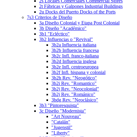
2s Locales Comerciales Commercial Stores
2t Fábricas y Galpones Industrial Buildings
2u Docks del Puerto Docks of the Ports
7s3 Criterios de Diseño
3a Diseño Colonial y Etapa Post Colonial
3b Diseño "Académico"
3b1 "Ecléctico"
3b2 Influencias o "Revival"
3b2a Influencia italiana
3b2b Influencia francesa
3b2c Infl. franco-italiana
3b2d Influencia inglesa
3b2e Infl. centroeuropea
3b2f Infl. hispana y colonial
3b2h Rev. "Neogótico"
3b2i Rev. "Romantico"
3b2j Rev. "Neocolonial"
3b2j Rev. "Románico"
3bdg Rev. "Neoclásico"
3b3 "Pintoresquista"
3c Diseño "Modernista"
"Art Nouveau"
"Catalán"
"Jugenstil"
"Liberty"