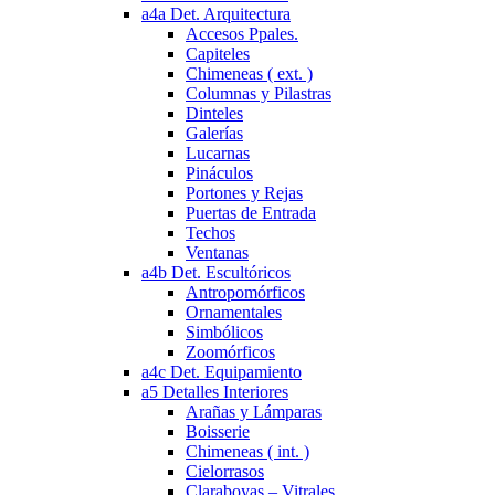
a4a Det. Arquitectura
Accesos Ppales.
Capiteles
Chimeneas ( ext. )
Columnas y Pilastras
Dinteles
Galerías
Lucarnas
Pináculos
Portones y Rejas
Puertas de Entrada
Techos
Ventanas
a4b Det. Escultóricos
Antropomórficos
Ornamentales
Simbólicos
Zoomórficos
a4c Det. Equipamiento
a5 Detalles Interiores
Arañas y Lámparas
Boisserie
Chimeneas ( int. )
Cielorrasos
Claraboyas – Vitrales