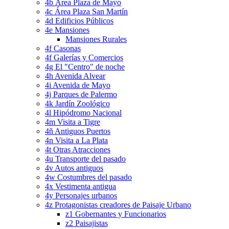
4b Área Plaza de Mayo
4c Área Plaza San Martín
4d Edificios Públicos
4e Mansiones
Mansiones Rurales
4f Casonas
4f Galerías y Comercios
4g El "Centro" de noche
4h Avenida Alvear
4i Avenida de Mayo
4j Parques de Palermo
4k Jardín Zoológico
4l Hipódromo Nacional
4m Visita a Tigre
4ñ Antiguos Puertos
4n Visita a La Plata
4t Otras Atracciones
4u Transporte del pasado
4v Autos antiguos
4w Costumbres del pasado
4x Vestimenta antigua
4y Personajes urbanos
4z Protagonistas creadores de Paisaje Urbano
z1 Gobernantes y Funcionarios
z2 Paisajistas