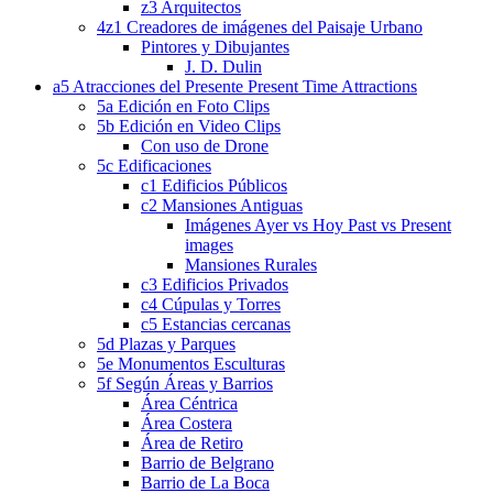
z3 Arquitectos
4z1 Creadores de imágenes del Paisaje Urbano
Pintores y Dibujantes
J. D. Dulin
a5 Atracciones del Presente Present Time Attractions
5a Edición en Foto Clips
5b Edición en Video Clips
Con uso de Drone
5c Edificaciones
c1 Edificios Públicos
c2 Mansiones Antiguas
Imágenes Ayer vs Hoy Past vs Present
images
Mansiones Rurales
c3 Edificios Privados
c4 Cúpulas y Torres
c5 Estancias cercanas
5d Plazas y Parques
5e Monumentos Esculturas
5f Según Áreas y Barrios
Área Céntrica
Área Costera
Área de Retiro
Barrio de Belgrano
Barrio de La Boca