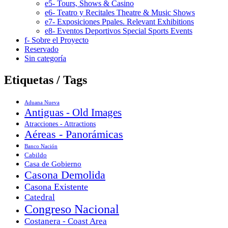
e5- Tours, Shows & Casino
e6- Teatro y Recitales Theatre & Music Shows
e7- Exposiciones Ppales. Relevant Exhibitions
e8- Eventos Deportivos Special Sports Events
f- Sobre el Proyecto
Reservado
Sin categoría
Etiquetas / Tags
Aduana Nueva
Antiguas - Old Images
Atracciones - Attractions
Aéreas - Panorámicas
Banco Nación
Cabildo
Casa de Gobierno
Casona Demolida
Casona Existente
Catedral
Congreso Nacional
Costanera - Coast Area