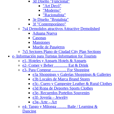
3d Diseño "Funcional"
"Art Decó"
"Moderno"
"Racionalista"
3e Diseño "Brutalista"
3f "Contemporáneo"
7s4 Demolidos atractivos Attractive Demolished
Aduana Nueva
Casonas
Mansiones
Muelle de Pasajeros
7s5 Sectores Plano de Ciudad City Plan Sections
e- Información para Turistas Information for Tourists
e1- Hoteles y Apparts Hotels & Apparts
e2- Comer y Beber ………. Eat & Drink
e3- Para Comprar ……….. For Shopping
e3a Shoppings y Galerías Shoppings & Galleries
e3b Locales de Marca Brand Stores
e3c- Cuero y Campestre Leather & Rural Clothes
e3d Ropa de Deportes Sports Clothes
e3e- Recuerdos Porteños Souvenirs
e3f- Joyería – Jewelry
e3g- Arte – Art
e4- Tango y Milonga ……. Baile / Learning &
Dancing