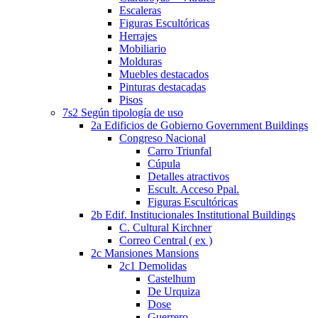
Escaleras
Figuras Escultóricas
Herrajes
Mobiliario
Molduras
Muebles destacados
Pinturas destacadas
Pisos
7s2 Según tipología de uso
2a Edificios de Gobierno Government Buildings
Congreso Nacional
Carro Triunfal
Cúpula
Detalles atractivos
Escult. Acceso Ppal.
Figuras Escultóricas
2b Edif. Institucionales Institutional Buildings
C. Cultural Kirchner
Correo Central ( ex )
2c Mansiones Mansions
2c1 Demolidas
Castelhum
De Urquiza
Dose
Guerrero