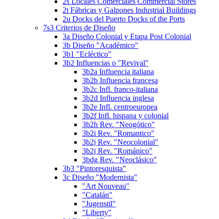
2s Locales Comerciales Commercial Stores
2t Fábricas y Galpones Industrial Buildings
2u Docks del Puerto Docks of the Ports
7s3 Criterios de Diseño
3a Diseño Colonial y Etapa Post Colonial
3b Diseño "Académico"
3b1 "Ecléctico"
3b2 Influencias o "Revival"
3b2a Influencia italiana
3b2b Influencia francesa
3b2c Infl. franco-italiana
3b2d Influencia inglesa
3b2e Infl. centroeuropea
3b2f Infl. hispana y colonial
3b2h Rev. "Neogótico"
3b2i Rev. "Romantico"
3b2j Rev. "Neocolonial"
3b2j Rev. "Románico"
3bdg Rev. "Neoclásico"
3b3 "Pintoresquista"
3c Diseño "Modernista"
"Art Nouveau"
"Catalán"
"Jugenstil"
"Liberty"