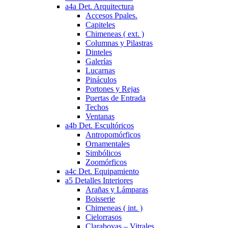
a4a Det. Arquitectura
Accesos Ppales.
Capiteles
Chimeneas ( ext. )
Columnas y Pilastras
Dinteles
Galerías
Lucarnas
Pináculos
Portones y Rejas
Puertas de Entrada
Techos
Ventanas
a4b Det. Escultóricos
Antropomórficos
Ornamentales
Simbólicos
Zoomórficos
a4c Det. Equipamiento
a5 Detalles Interiores
Arañas y Lámparas
Boisserie
Chimeneas ( int. )
Cielorrasos
Claraboyas – Vitrales