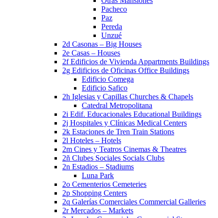
Otras Mansiones
Pacheco
Paz
Pereda
Unzué
2d Casonas – Big Houses
2e Casas – Houses
2f Edificios de Vivienda Appartments Buildings
2g Edificios de Oficinas Office Buildings
Edificio Comega
Edificio Safico
2h Iglesias y Capillas Churches & Chapels
Catedral Metropolitana
2i Edif. Educacionales Educational Buildings
2j Hospitales y Clínicas Medical Centers
2k Estaciones de Tren Train Stations
2l Hoteles – Hotels
2m Cines y Teatros Cinemas & Theatres
2ñ Clubes Sociales Socials Clubs
2n Estadios – Stadiums
Luna Park
2o Cementerios Cemeteries
2p Shopping Centers
2q Galerías Comerciales Commercial Galleries
2r Mercados – Markets