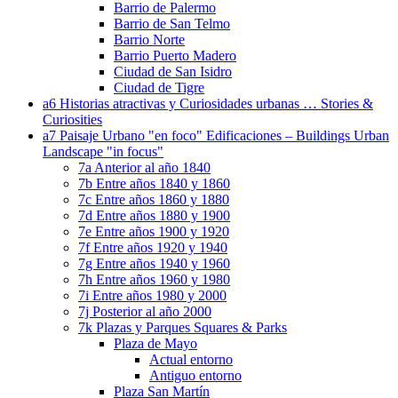
Barrio de Palermo
Barrio de San Telmo
Barrio Norte
Barrio Puerto Madero
Ciudad de San Isidro
Ciudad de Tigre
a6 Historias atractivas y Curiosidades urbanas … Stories &
Curiosities
a7 Paisaje Urbano "en foco" Edificaciones – Buildings Urban
Landscape "in focus"
7a Anterior al año 1840
7b Entre años 1840 y 1860
7c Entre años 1860 y 1880
7d Entre años 1880 y 1900
7e Entre años 1900 y 1920
7f Entre años 1920 y 1940
7g Entre años 1940 y 1960
7h Entre años 1960 y 1980
7i Entre años 1980 y 2000
7j Posterior al año 2000
7k Plazas y Parques Squares & Parks
Plaza de Mayo
Actual entorno
Antiguo entorno
Plaza San Martín