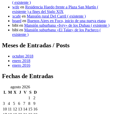
( existente )
wife
en
Residencia Haedo frente a Plaza San Martín (
existente ) a fines del Siglo XIX
xcafe
en
Mansión rural Del Carril ( existente )
board
en
Buenos Aires en Foco, inicio de una nueva etapa
bibi
en
Mansión suburbana «Ivry» de los Duhau ( existente )
bibi
en
Mansión suburbana «El Talar» de los Pacheco (
existente )
Meses de Entradas / Posts
octubre 2018
enero 2018
enero 2016
Fechas de Entradas
agosto 2026
L
M
X
J
V
S
D
1
2
3
4
5
6
7
8
9
10
11
12
13
14
15
16