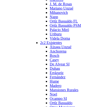
J. M. de Rosas
Mariano Unzué
Mihanovich
Napp
Ortíz Basualdo FL
Ortíz Basualdo PSM
Palacio Miró
Uriburu
Videla Dorna
2c2 Existentes
Álzaga Unzué
Anchorena
Bosch
Casey
De Alvear SI
Duhau
Errázuriz
Fernández
Hume
Madero
Mansiones Rurales
Noel
Ocampo SI
Ortíz Basualdo