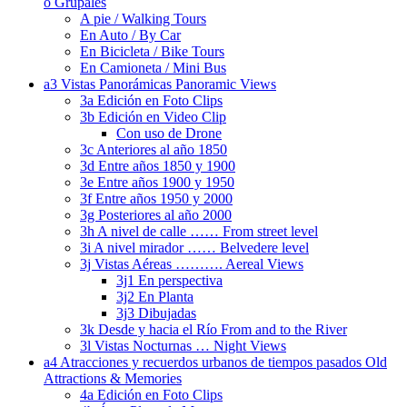
o Grupales
A pie / Walking Tours
En Auto / By Car
En Bicicleta / Bike Tours
En Camioneta / Mini Bus
a3 Vistas Panorámicas Panoramic Views
3a Edición en Foto Clips
3b Edición en Video Clip
Con uso de Drone
3c Anteriores al año 1850
3d Entre años 1850 y 1900
3e Entre años 1900 y 1950
3f Entre años 1950 y 2000
3g Posteriores al año 2000
3h A nivel de calle …… From street level
3i A nivel mirador …… Belvedere level
3j Vistas Aéreas ………. Aereal Views
3j1 En perspectiva
3j2 En Planta
3j3 Dibujadas
3k Desde y hacia el Río From and to the River
3l Vistas Nocturnas … Night Views
a4 Atracciones y recuerdos urbanos de tiempos pasados Old
Attractions & Memories
4a Edición en Foto Clips