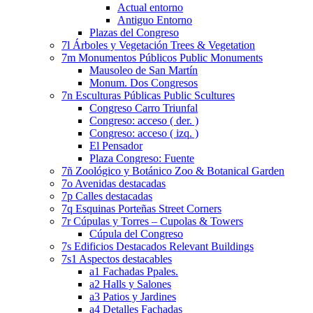
Actual entorno
Antiguo Entorno
Plazas del Congreso
7l Árboles y Vegetación Trees & Vegetation
7m Monumentos Públicos Public Monuments
Mausoleo de San Martín
Monum. Dos Congresos
7n Esculturas Públicas Public Scultures
Congreso Carro Triunfal
Congreso: acceso ( der. )
Congreso: acceso ( izq. )
El Pensador
Plaza Congreso: Fuente
7ñ Zoológico y Botánico Zoo & Botanical Garden
7o Avenidas destacadas
7p Calles destacadas
7q Esquinas Porteñas Street Corners
7r Cúpulas y Torres – Cupolas & Towers
Cúpula del Congreso
7s Edificios Destacados Relevant Buildings
7s1 Aspectos destacables
a1 Fachadas Ppales.
a2 Halls y Salones
a3 Patios y Jardines
a4 Detalles Fachadas