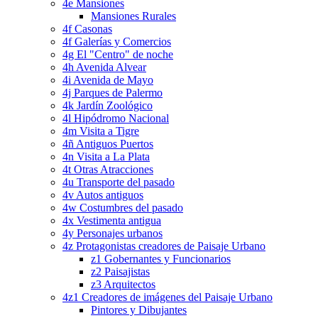
4e Mansiones
Mansiones Rurales
4f Casonas
4f Galerías y Comercios
4g El "Centro" de noche
4h Avenida Alvear
4i Avenida de Mayo
4j Parques de Palermo
4k Jardín Zoológico
4l Hipódromo Nacional
4m Visita a Tigre
4ñ Antiguos Puertos
4n Visita a La Plata
4t Otras Atracciones
4u Transporte del pasado
4v Autos antiguos
4w Costumbres del pasado
4x Vestimenta antigua
4y Personajes urbanos
4z Protagonistas creadores de Paisaje Urbano
z1 Gobernantes y Funcionarios
z2 Paisajistas
z3 Arquitectos
4z1 Creadores de imágenes del Paisaje Urbano
Pintores y Dibujantes