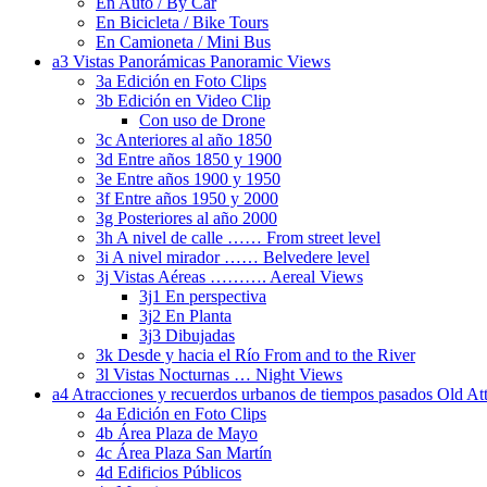
En Auto / By Car
En Bicicleta / Bike Tours
En Camioneta / Mini Bus
a3 Vistas Panorámicas Panoramic Views
3a Edición en Foto Clips
3b Edición en Video Clip
Con uso de Drone
3c Anteriores al año 1850
3d Entre años 1850 y 1900
3e Entre años 1900 y 1950
3f Entre años 1950 y 2000
3g Posteriores al año 2000
3h A nivel de calle …… From street level
3i A nivel mirador …… Belvedere level
3j Vistas Aéreas ………. Aereal Views
3j1 En perspectiva
3j2 En Planta
3j3 Dibujadas
3k Desde y hacia el Río From and to the River
3l Vistas Nocturnas … Night Views
a4 Atracciones y recuerdos urbanos de tiempos pasados Old At
4a Edición en Foto Clips
4b Área Plaza de Mayo
4c Área Plaza San Martín
4d Edificios Públicos