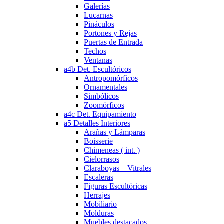
Galerías
Lucarnas
Pináculos
Portones y Rejas
Puertas de Entrada
Techos
Ventanas
a4b Det. Escultóricos
Antropomórficos
Ornamentales
Simbólicos
Zoomórficos
a4c Det. Equipamiento
a5 Detalles Interiores
Arañas y Lámparas
Boisserie
Chimeneas ( int. )
Cielorrasos
Claraboyas – Vitrales
Escaleras
Figuras Escultóricas
Herrajes
Mobiliario
Molduras
Muebles destacados