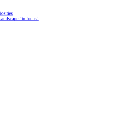
osities
Landscape "in focus"