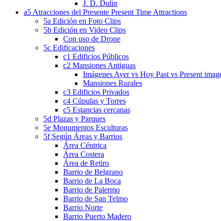
J. D. Dulin
a5 Atracciones del Presente Present Time Attractions
5a Edición en Foto Clips
5b Edición en Video Clips
Con uso de Drone
5c Edificaciones
c1 Edificios Públicos
c2 Mansiones Antiguas
Imágenes Ayer vs Hoy Past vs Present imag
Mansiones Rurales
c3 Edificios Privados
c4 Cúpulas y Torres
c5 Estancias cercanas
5d Plazas y Parques
5e Monumentos Esculturas
5f Según Áreas y Barrios
Área Céntrica
Área Costera
Área de Retiro
Barrio de Belgrano
Barrio de La Boca
Barrio de Palermo
Barrio de San Telmo
Barrio Norte
Barrio Puerto Madero