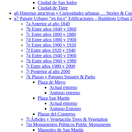
Ciudad de San Isidro
Ciudad de Tigre
a6 Historias atractivas y Curiosidades urbanas … Stories & Curi
a7 Paisaje Urbano "en foco" Edificaciones – Buildings Urban 
7a Anterior al año 1840
7b Entre años 1840 y 1860
7c Entre años 1860 y 1880
7d Entre años 1880 y 1900
7e Entre años 1900 y 1920
7f Entre años 1920 y 1940
7g Entre años 1940 y 1960
7h Entre años 1960 y 1980
7i Entre años 1980 y 2000
7j Posterior al año 2000
7k Plazas y Parques Squares & Parks
Plaza de Mayo
Actual entorno
Antiguo entorno
Plaza San Martín
Actual entorno
Antiguo Entorno
Plazas del Congreso
7l Árboles y Vegetación Trees & Vegetation
7m Monumentos Públicos Public Monuments
Mausoleo de San Martín