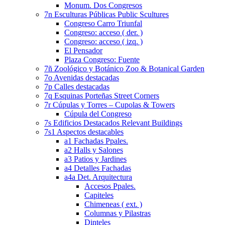
Monum. Dos Congresos
7n Esculturas Públicas Public Scultures
Congreso Carro Triunfal
Congreso: acceso ( der. )
Congreso: acceso ( izq. )
El Pensador
Plaza Congreso: Fuente
7ñ Zoológico y Botánico Zoo & Botanical Garden
7o Avenidas destacadas
7p Calles destacadas
7q Esquinas Porteñas Street Corners
7r Cúpulas y Torres – Cupolas & Towers
Cúpula del Congreso
7s Edificios Destacados Relevant Buildings
7s1 Aspectos destacables
a1 Fachadas Ppales.
a2 Halls y Salones
a3 Patios y Jardines
a4 Detalles Fachadas
a4a Det. Arquitectura
Accesos Ppales.
Capiteles
Chimeneas ( ext. )
Columnas y Pilastras
Dinteles