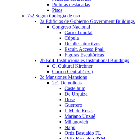
Pinturas destacadas
Pisos
7s2 Según tipología de uso
2a Edificios de Gobierno Government Buildings
Congreso Nacional
Carro Triunfal
Cúpula
Detalles atractivos
Escult. Acceso Ppal.
Figuras Escultóricas
2b Edif. Institucionales Institutional Buildings
C. Cultural Kirchner
Correo Central ( ex )
2c Mansiones Mansions
2c1 Demolidas
Castelhum
De Urquiza
Dose
Guerrero
J. M. de Rosas
Mariano Unzué
Mihanovich
Napp
Ortíz Basualdo FL
Ortíz Basualdo PSM